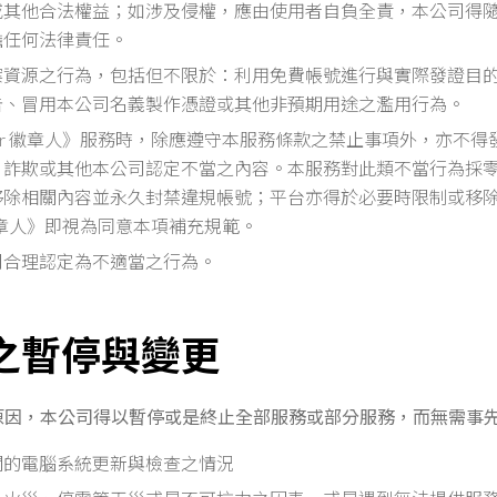
或其他合法權益；如涉及侵權，應由使用者自負全責，本公司得
擔任何法律責任。
案資源之行為，包括但不限於：利用免費帳號進行與實際發證目
告、冒用本公司名義製作憑證或其他非預期用途之濫用行為。
r
徽章人》服務時，除應遵守本服務條款之禁止事項外，亦不得
、詐欺或其他本公司認定不當之內容。本服務對此類不當行為採
移除相關內容並永久封禁違規帳號；平台亦得於必要時限制或移
章人》即視為同意本項補充規範。
司合理認定為不適當之行為。
務之暫停與變更
原因，本公司得以暫停或是終止全部服務或部分服務，而無需事
關的電腦系統更新與檢查之情況