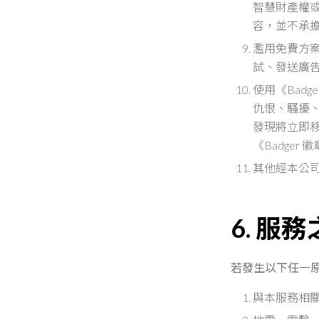
智慧財產權
容，並不承
濫用免費方
試、發送廣
使用《
Badge
仇恨、騷擾
發現將立即
《
Badger
徽
其他經本公
6. 服
若發生以下任一
與本服務相