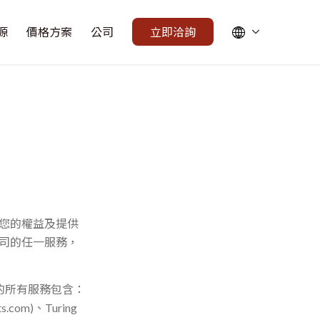
源
價格方案
公司
立即洽詢
障您的權益及提供
公司的任一服務，
的
所有
服務包含：
ts.com
)
、
Turing