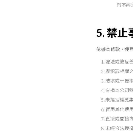
得不經
5. 禁
依據本條款，使
違法或違反
與犯罪相關
破壞或干擾
有損本公司
未經授權蒐
冒用其他使
直接或間接
未經合法授