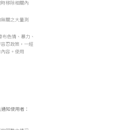
隨時移除相關內
的無關之大量測
發布色情、暴力、
零容忍政策，一經
除內容。使用
先通知使用者：