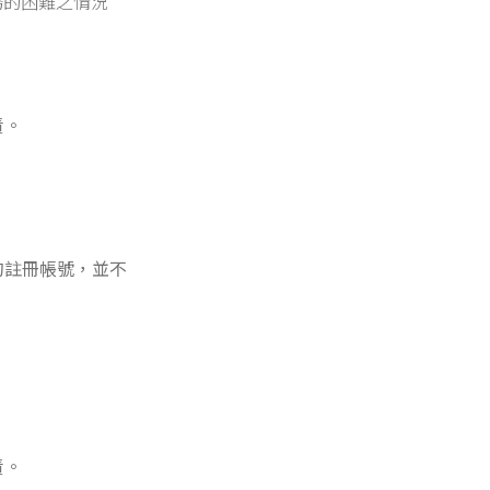
務的困難之情況
責。
的註冊帳號，並不
責。