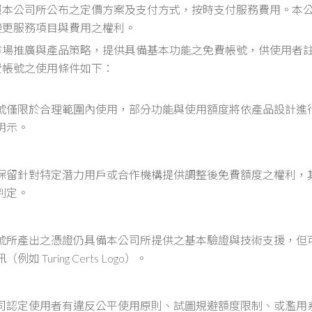
照本公司所公布之定價方案及支付方式，按時支付服務費用。本
變更服務項目與費用之權利。
市場推廣與產品策略，提供具備基本功能之免費帳號，供使用者
費帳號之使用條件如下：
號僅限於合理範圍內使用，部分功能與使用額度將依產品設計進
明示。
保留針對特定潛力用戶或合作機構提供調整後免費額度之權利，
判定。
號所產出之憑證仍具備本公司所提供之基本驗證與技術支援，但
訊（例如
Turing Certs Logo
）。
司認定使用者有違反公平使用原則、試圖規避額度限制、或濫用