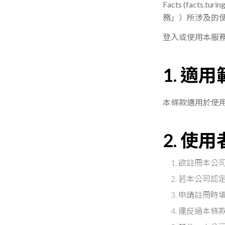
Facts (
facts.turin
務」）所涉及的
登
入
或使用本服
1. 適
本條款適用於使
2. 使
欲註冊本公
若本公司認
申請註冊時
違反過本條