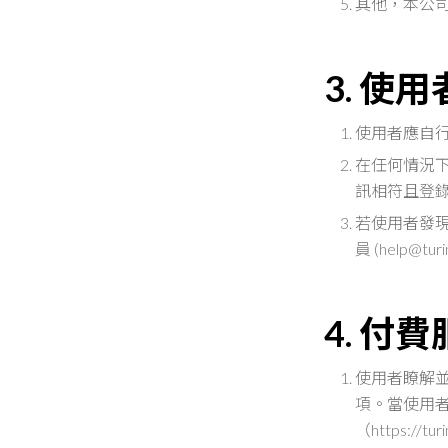
其他，本公
3. 使
使用者應自
在任何情況
訊相符且登
若使用者發
員 (
help@turi
4. 付
使用者瞭解
項。當使用
（
https://tur