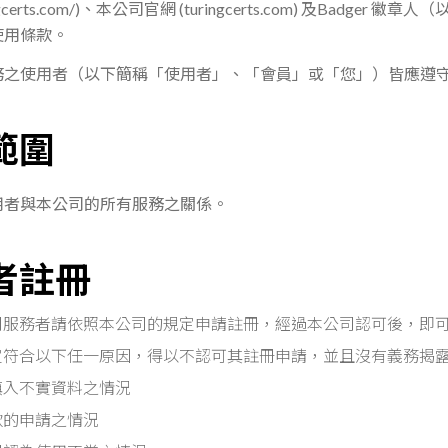
gcerts.com/
)
、
本公司官網
(
turingcerts.com
)
及
Badger
徽章人
（
使用條款。
務
之
使用者（以下簡稱「使用者」、「會員」或「您」）
皆應
遵
用範圍
用者與本公司的所有服務之關係。
用者註冊
司服務者請依照本公司的規定申請註冊，經過本公司認可後，即
定符合以下任一原因，得以不認可其註冊申請，並且沒有義務揭
填入不實資料之情況
款的申請之情況