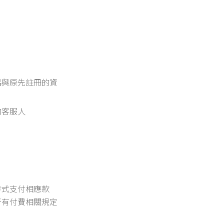
碼與原先註冊的資
的客服人
方式支付相應款
所有付費相關規定