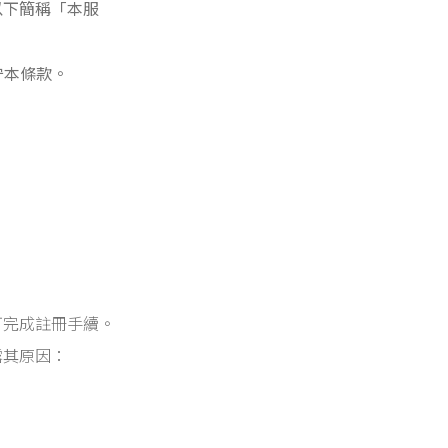
以下簡稱「本服
守
本
條款
。
可完成註冊手續。
露其原因：