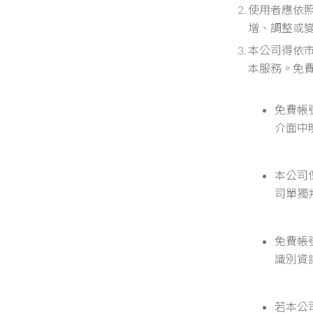
使用者應依
增、調整或
本公司得依
本服務。免
免費帳
介面中
本公司
司單獨
免費帳
識別資
若本公